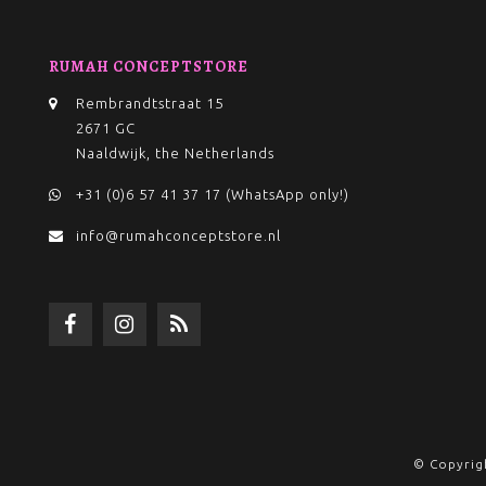
voor jezelf
Hurry girls
RUMAH CONCEPTSTORE
MARC 
Rembrandtstraat 15
Ga voor een
2671 GC
tanning spra
Naaldwijk, the Netherlands
Daarnaast s
+31 (0)6 57 41 37 17 (WhatsApp only!)
VOOR J
info@rumahconceptstore.nl
Van een heer
iemand ande
Leuk voor e
Go on, trea
© Copyrig