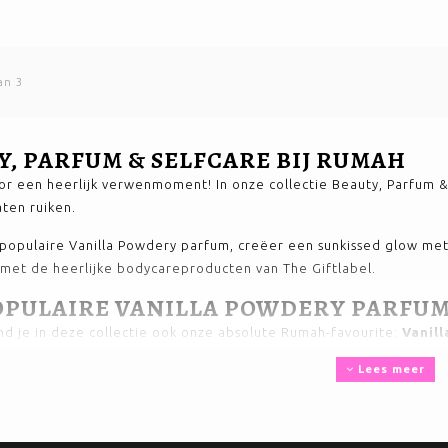
an 3
Y, PARFUM & SELFCARE BIJ RUMAH
voor een heerlijk verwenmoment! In onze collectie Beauty, Parfum &
aten ruiken.
populaire Vanilla Powdery parfum, creëer een sunkissed glow me
 met de heerlijke bodycareproducten van The Giftlabel.
OPULAIRE VANILLA POWDERY PARFU
ind je in deze collectie ook onze absolute Rumah-favourite:
Vanil
parfum waarbij iedereen denkt:
wat heeft zij voor een heerlijke, d
Lees meer
ssy, vrouwelijk en nét even anders dan de standaard zoete parfums
ery wordt geleverd in een royale flacon van maar liefst 100 ml en