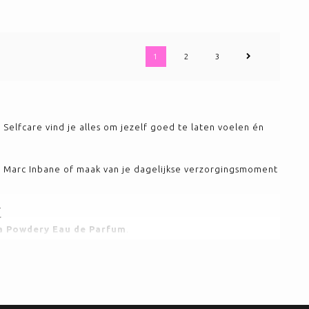
1
2
3
 Selfcare vind je alles om jezelf goed te laten voelen én
t Marc Inbane of maak van je dagelijkse verzorgingsmoment
M
la Powdery Eau de Parfum
.
ure parfum op?
De geur is zacht, warm, poederig en heerlijk
.
 is iedere keer razendsnel uitverkocht. Een heerlijke geur