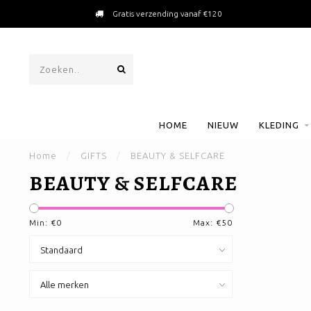
Gratis verzending vanaf €120
HOME
NIEUW
KLEDING
Home
/
GIFTS
/
BEAUTY & SELFCARE
BEAUTY & SELFCARE
Min: €
0
Max: €
50