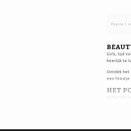
Pagina 1 v
BEAUT
Girls, tijd 
heerlijk te l
Ontdek het 
een feestje
HET P
Natuurlijk v
Dit is zo’n 
vanille. Cla
Vanilla Powd