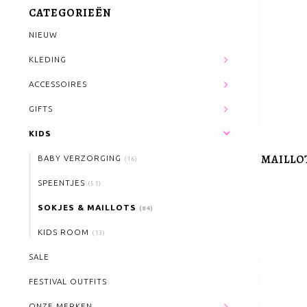
CATEGORIEËN
NIEUW
KLEDING
ACCESSOIRES
GIFTS
KIDS
MAILLO
BABY VERZORGING
(16)
SPEENTJES
(51)
SOKJES & MAILLOTS
(84)
KIDS ROOM
(13)
SALE
FESTIVAL OUTFITS
ONZE MERKEN