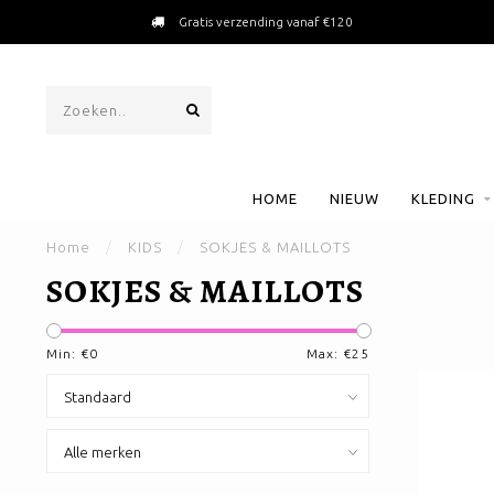
Gratis verzending vanaf €120
HOME
NIEUW
KLEDING
Home
/
KIDS
/
SOKJES & MAILLOTS
SOKJES & MAILLOTS
Min: €
0
Max: €
25