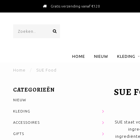
Gratis verzending vanaf €120
HOME
NIEUW
KLEDING
Home
/
SUE Food
SUE 
CATEGORIEËN
NIEUW
KLEDING
SUE staat vo
ACCESSOIRES
ingre
GIFTS
ingrediënte