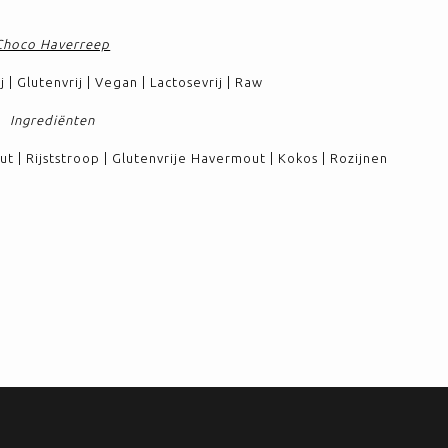
Choco Haverreep
 | Glutenvrij | Vegan | Lactosevrij | Raw
Ingrediënten
out | Rijststroop | Glutenvrije Havermout | Kokos | Rozijnen