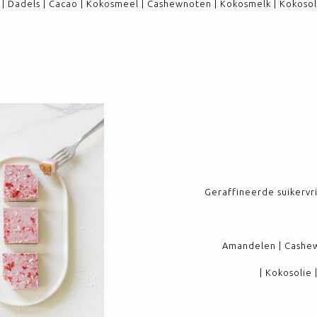
 Dadels | Cacao | Kokosmeel | Cashewnoten | Kokosmelk | Kokosolie
Geraffineerde suikervrij
Amandelen | Cashew
| Kokosolie 