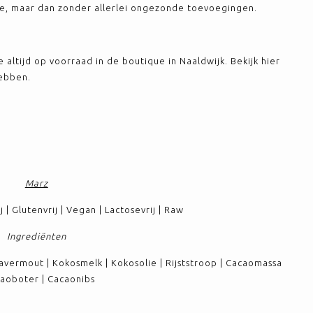
tje, maar dan zonder allerlei ongezonde toevoegingen.
ltijd op voorraad in de boutique in Naaldwijk. Bekijk hier
ebben.
Marz
 | Glutenvrij | Vegan | Lactosevrij | Raw
Ingrediënten
Havermout | Kokosmelk | Kokosolie | Rijststroop | Cacaomassa
caoboter | Cacaonibs