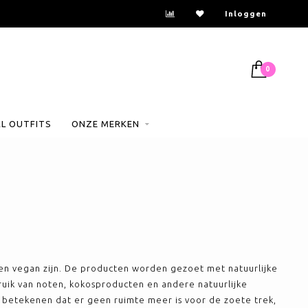
Inloggen
0
AL OUTFITS
ONZE MERKEN
ij en vegan zijn. De producten worden gezoet met natuurlijke
bruik van noten, kokosproducten en andere natuurlijke
e betekenen dat er geen ruimte meer is voor de zoete trek,