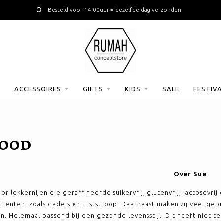
Besteld voor 14:00uur = dezelfde dag verzonden
ACCESSOIRES
GIFTS
KIDS
SALE
FESTIV
FOOD
Over Sue
or lekkernijen die geraffineerde suikervrij, glutenvrij, lactosevr
diënten, zoals dadels en rijststroop. Daarnaast maken zij veel ge
n. Helemaal passend bij een gezonde levensstijl. Dit hoeft niet t