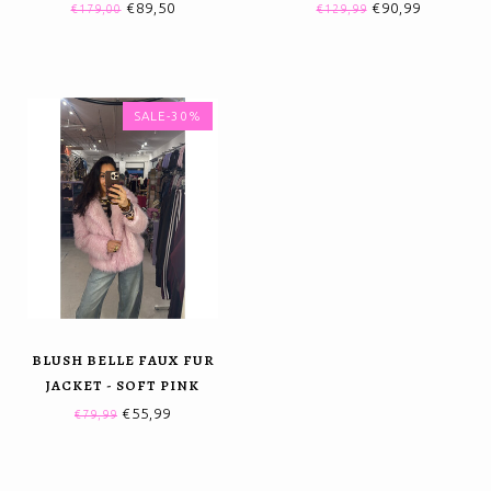
PURPLE
€89,50
€90,99
€179,00
€129,99
SALE-30%
BLUSH BELLE FAUX FUR
JACKET - SOFT PINK
€55,99
€79,99