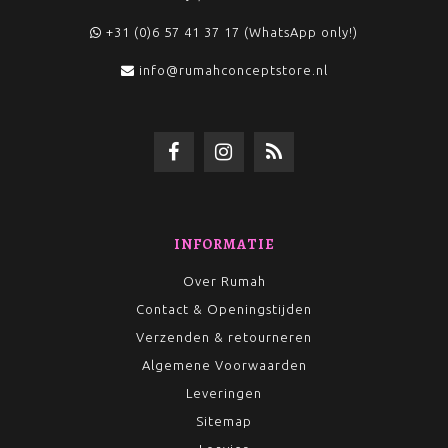
Zomerjassen, tussenseizoen jasjes en winterjassen
Bomberjacks, track jackets en streetwear ready pieces
+31 (0)6 57 41 37 17 (WhatsApp only!)
Denim jasjes en faux fur coats
Casual-chic, festivalproof en edgy
info@rumahconceptstore.nl
stylingmogelijkheden
Comfortabele pasvorm en veelzijdig draagbaar
Perfect te combineren met co-ord sets, jeans of rokjes
Verkrijgbaar in verschillende kleuren, prints en
modellen
Ideaal voor elk seizoen en elke gelegenheid
INFORMATIE
Over Rumah
Contact & Openingstijden
Verzenden & retourneren
Algemene Voorwaarden
Leveringen
Sitemap