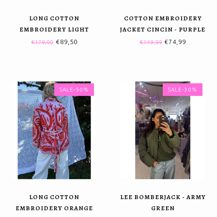
LONG COTTON
COTTON EMBROIDERY
EMBROIDERY LIGHT
JACKET CINCIN - PURPLE
TURQUOISE BEIGE
€89,50
€74,99
€179,00
€149,99
SALE-50%
SALE-30%
LONG COTTON
LEE BOMBERJACK - ARMY
EMBROIDERY ORANGE
GREEN