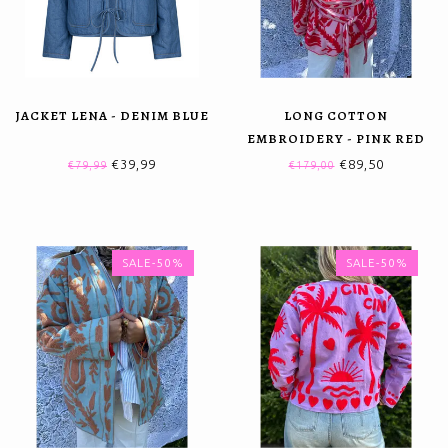
JACKET LENA - DENIM BLUE
LONG COTTON
EMBROIDERY - PINK RED
€39,99
€89,50
€79,99
€179,00
SALE-50%
SALE-50%