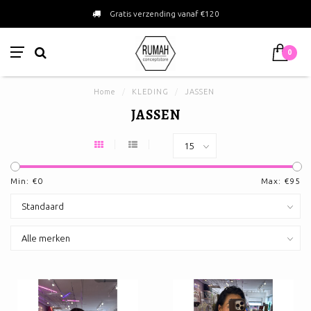
Gratis verzending vanaf €120
0
Home
/
KLEDING
/
JASSEN
JASSEN
Min: €
0
Max: €
95