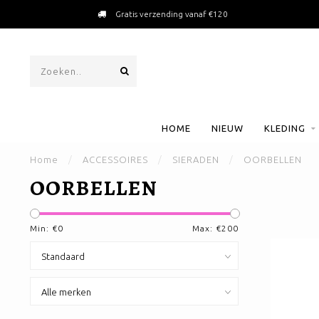
Gratis verzending vanaf €120
HOME
NIEUW
KLEDING
Home
/
ACCESSOIRES
/
SIERADEN
/
OORBELLEN
OORBELLEN
Min: €
0
Max: €
200