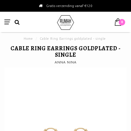
Gratis verzending vanaf €120
0
Home
/
Cable Ring Earrings goldplated - single
CABLE RING EARRINGS GOLDPLATED -
SINGLE
ANNA NINA