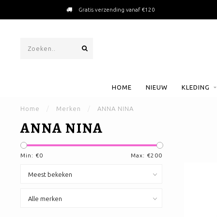
Gratis verzending vanaf €120
HOME
NIEUW
KLEDING
Home
/
Merken
/
ANNA NINA
ANNA NINA
Min: €
0
Max: €
200