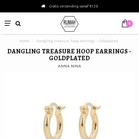
Gratis verzending vanaf €120
0
Home
/
Dangling treasure hoop earrings - Goldplated
DANGLING TREASURE HOOP EARRINGS -
GOLDPLATED
ANNA NINA