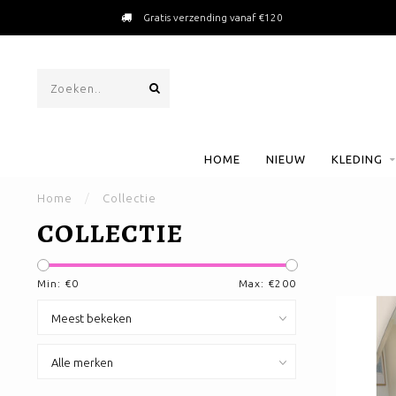
Packed with love
HOME
NIEUW
KLEDING
Home
/
Collectie
COLLECTIE
Min: €
0
Max: €
200