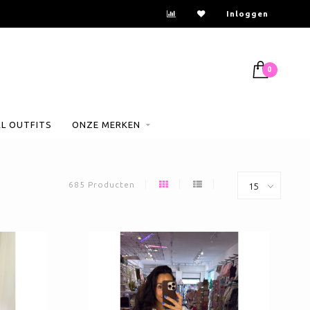
Besteld voor 14:00uur = dezelfde dag verzonden
Inloggen
0
AL OUTFITS
ONZE MERKEN
685 Producten