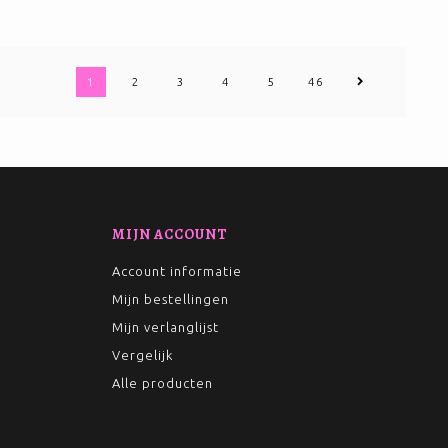
1
2
3
4
5
46
MIJN ACCOUNT
Account informatie
Mijn bestellingen
Mijn verlanglijst
Vergelijk
Alle producten