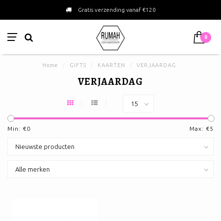
Gratis verzending vanaf €120
0
Home
/
GIFTS
/
KAARTEN
/
VERJAARDAG
VERJAARDAG
Min: €
0
Max: €
5