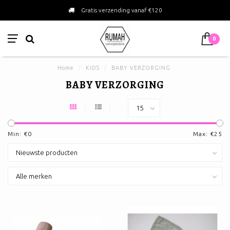
Gratis verzending vanaf €120
0
Home
/
KIDS
/
BABY VERZORGING
BABY VERZORGING
Min: €
0
Max: €
25