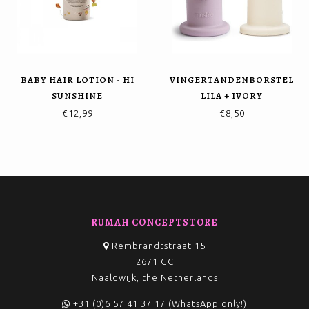
BABY HAIR LOTION - HI
VINGERTANDENBORSTEL
SUNSHINE
LILA + IVORY
€12,99
€8,50
RUMAH CONCEPTSTORE
Rembrandtstraat 15
2671 GC
Naaldwijk, the Netherlands
+31 (0)6 57 41 37 17 (WhatsApp only!)