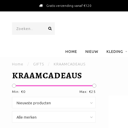
Gratis verzending vanaf €120
HOME
NIEUW
KLEDING
Home
/
GIFTS
/
KRAAMCADEAUS
KRAAMCADEAUS
Min: €
0
Max: €
25