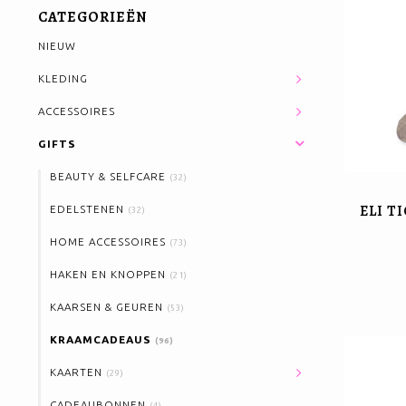
CATEGORIEËN
NIEUW
KLEDING
ACCESSOIRES
GIFTS
BEAUTY & SELFCARE
(32)
ELI T
EDELSTENEN
(32)
HOME ACCESSOIRES
(73)
HAKEN EN KNOPPEN
(21)
KAARSEN & GEUREN
(53)
KRAAMCADEAUS
(96)
KAARTEN
(29)
CADEAUBONNEN
(4)