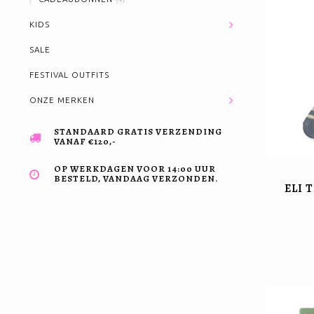
KIDS
SALE
FESTIVAL OUTFITS
ONZE MERKEN
STANDAARD GRATIS VERZENDING
VANAF €120,-
OP WERKDAGEN VOOR 14:00 UUR
BESTELD, VANDAAG VERZONDEN.
ELI 