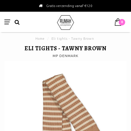
Gratis verzending vanaf €120
0
Home
/
Eli tights - Tawny Brown
ELI TIGHTS - TAWNY BROWN
MP DENMARK