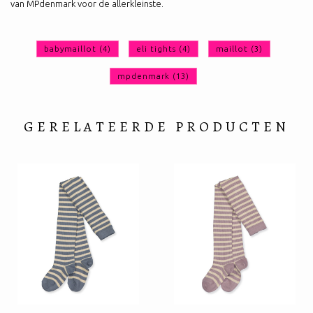
van MPdenmark voor de allerkleinste.
babymaillot
(4)
eli tights
(4)
maillot
(3)
mpdenmark
(13)
GERELATEERDE PRODUCTEN