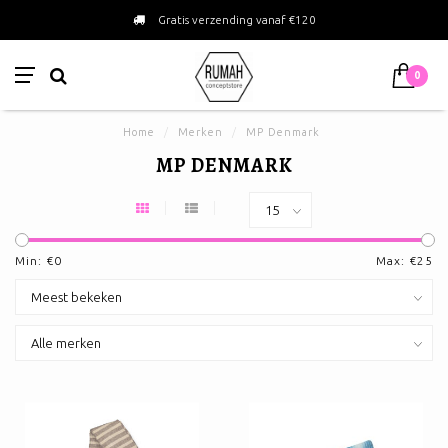
Gratis verzending vanaf €120
0
Home
/
Merken
/
MP Denmark
MP DENMARK
Min: €
0
Max: €
25