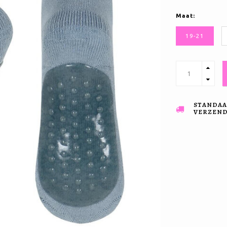
Maat:
19-21
STANDAA
VERZENDI