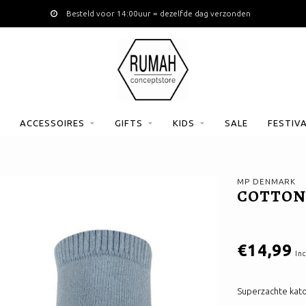
Besteld voor 14:00uur = dezelfde dag verzonden
ACCESSOIRES
GIFTS
KIDS
SALE
FESTIV
MP DENMARK
COTTON 
€14,99
Inc
Superzachte katoe