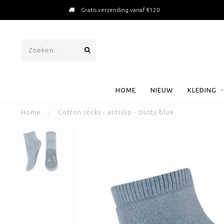
Gratis verzending vanaf €120
HOME
NIEUW
KLEDING
Home
/
Cotton socks - antislip - Dusty blue