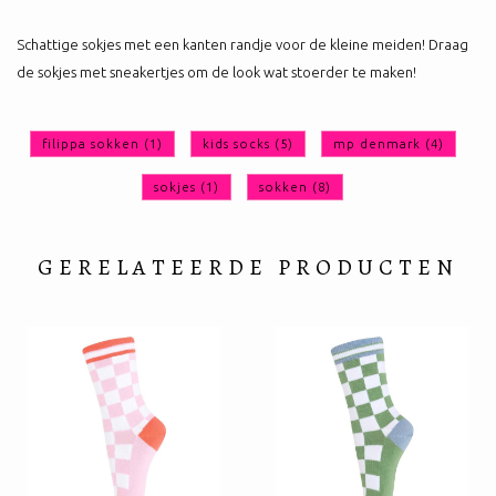
Schattige sokjes met een kanten randje voor de kleine meiden! Draag
de sokjes met sneakertjes om de look wat stoerder te maken!
filippa sokken
(1)
kids socks
(5)
mp denmark
(4)
sokjes
(1)
sokken
(8)
GERELATEERDE PRODUCTEN