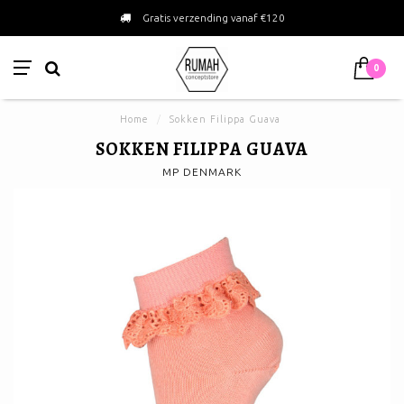
Gratis verzending vanaf €120
0
Home
/
Sokken Filippa Guava
SOKKEN FILIPPA GUAVA
MP DENMARK