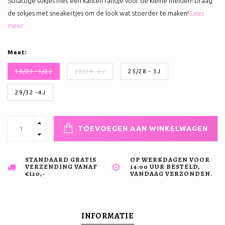
Schattige sokjes met een kanten randje voor de kleine meiden! Draag
de sokjes met sneakertjes om de look wat stoerder te maken!
Lees
meer..
Maat:
19/21- 1/2J
22/24- 2J
25/28 - 3J
29/32 -4J
TOEVOEGEN AAN WINKELWAGEN
STANDAARD GRATIS
OP WERKDAGEN VOOR
VERZENDING VANAF
14:00 UUR BESTELD,
€120,-
VANDAAG VERZONDEN.
INFORMATIE