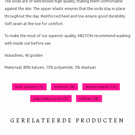
The socks are of well-known high quality, making them comfortable
against the skin. The upper elastic ensures that the socks stay in place
throughout the day. Reinforced heel and toe ensure good durability.
Soft seam at the toe for comfort.
To make the most of our superior quality, MELTON recommend washing
with inside out before use.
Wasadvies; 40 graden
Materiaal; 80% katoen, 15% polyamide, 5% elastaan
kids sokken
(2)
melton
(8)
mpdenmark
(13)
play baby socks
(2)
sokken
(8)
GERELATEERDE PRODUCTEN