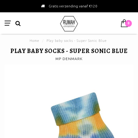
Gratis verzending vanaf €120
0
Home
/
Play baby socks - Super Sonic Blue
PLAY BABY SOCKS - SUPER SONIC BLUE
MP DENMARK