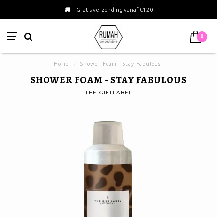
Gratis verzending vanaf €120
0
Home
/
Shower Foam - Stay Fabulous
SHOWER FOAM - STAY FABULOUS
THE GIFTLABEL