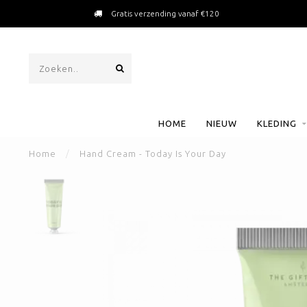
Gratis verzending vanaf €120
HOME
NIEUW
KLEDING
Home
/
Hand Cream - Today Is Your Day