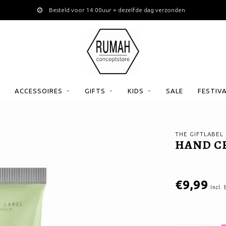
Besteld voor 14:00uur = dezelfde dag verzonden
ACCESSOIRES
GIFTS
KIDS
SALE
FESTIV
THE GIFTLABEL
HAND CR
€9,99
Incl.