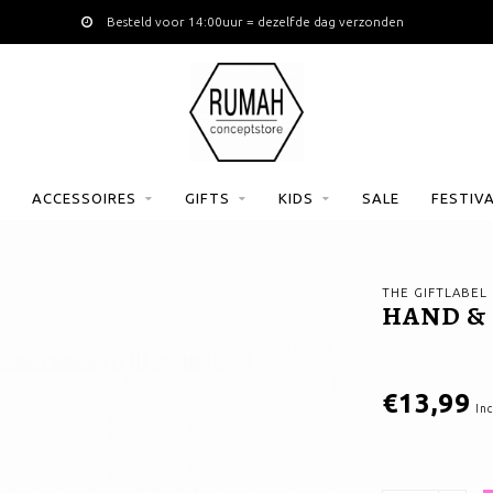
Besteld voor 14:00uur = dezelfde dag verzonden
ACCESSOIRES
GIFTS
KIDS
SALE
FESTIV
THE GIFTLABEL
HAND & 
€13,99
Inc