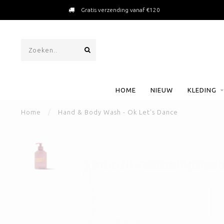
Gratis verzending vanaf €120
HOME
NIEUW
KLEDING
Home
/
Hand & Body Wash - Ok Let's Dance