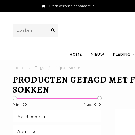
Gratis verzending vanaf €120
HOME
NIEUW
KLEDING
Home
/
Tags
/
filippa sokken
PRODUCTEN GETAGD MET F
SOKKEN
Min: €
0
Max: €
10