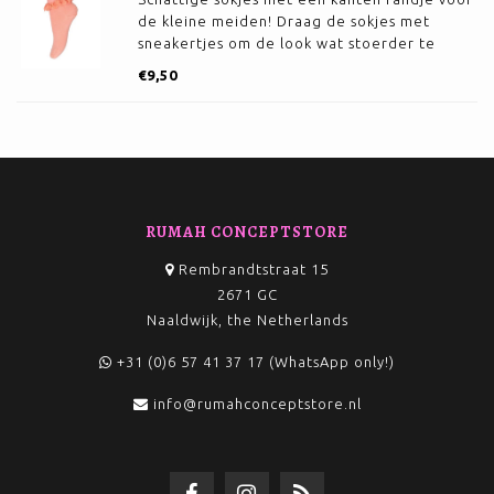
de kleine meiden! Draag de sokjes met
sneakertjes om de look wat stoerder te
maken!
€9,50
RUMAH CONCEPTSTORE
Rembrandtstraat 15
2671 GC
Naaldwijk, the Netherlands
+31 (0)6 57 41 37 17 (WhatsApp only!)
info@rumahconceptstore.nl