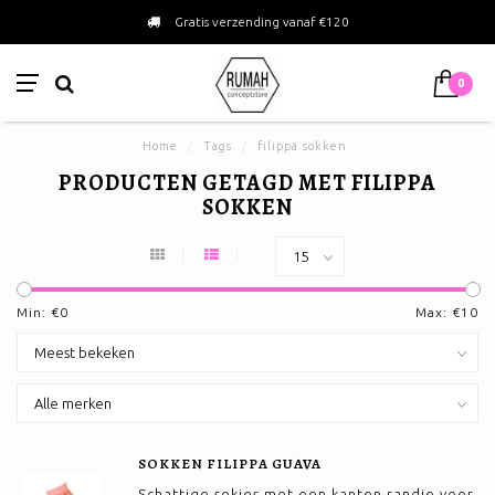
Gratis verzending vanaf €120
0
Home
/
Tags
/
filippa sokken
PRODUCTEN GETAGD MET FILIPPA
SOKKEN
Min: €
0
Max: €
10
SOKKEN FILIPPA GUAVA
Schattige sokjes met een kanten randje voor