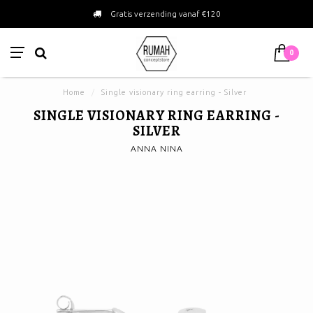
Gratis verzending vanaf €120
0
Home
/
Single visionary ring earring - Silver
SINGLE VISIONARY RING EARRING -
SILVER
ANNA NINA