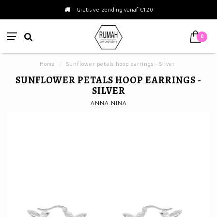
Gratis verzending vanaf €120
0
Home
/
Sunflower petals hoop earrings - Silver
SUNFLOWER PETALS HOOP EARRINGS -
SILVER
ANNA NINA