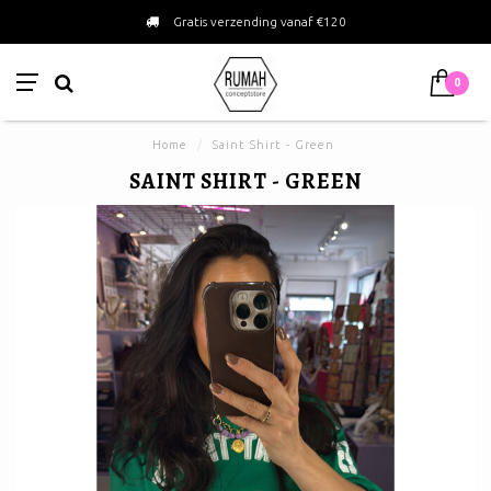
Gratis verzending vanaf €120
0
Home
/
Saint Shirt - Green
SAINT SHIRT - GREEN