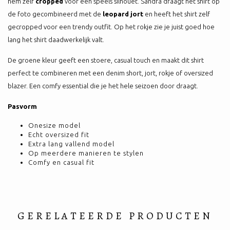
hem zelf
cropped
voor een speels silhouet. Sandra draagt het shirt op
de foto gecombineerd met de
leopard jort
en heeft het shirt zelf
gecropped voor een trendy outfit. Op het rokje zie je juist goed hoe
lang het shirt daadwerkelijk valt.
De groene kleur geeft een stoere, casual touch en maakt dit shirt
perfect te combineren met een denim short, jort, rokje of oversized
blazer. Een comfy essential die je het hele seizoen door draagt.
Pasvorm
Onesize model
Echt oversized fit
Extra lang vallend model
Op meerdere manieren te stylen
Comfy en casual fit
GERELATEERDE PRODUCTEN