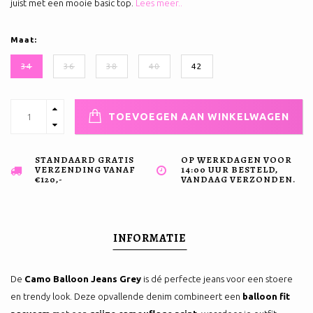
juist met een mooie basic top.
Lees meer..
Maat:
34
36
38
40
42
TOEVOEGEN AAN WINKELWAGEN
STANDAARD GRATIS
OP WERKDAGEN VOOR
VERZENDING VANAF
14:00 UUR BESTELD,
€120,-
VANDAAG VERZONDEN.
INFORMATIE
De
Camo Balloon Jeans Grey
is dé perfecte jeans voor een stoere
en trendy look. Deze opvallende denim combineert een
balloon fit