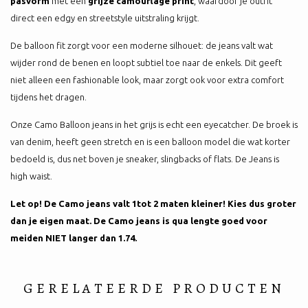
pasvorm
met een
grijze camouflage print
, waardoor je outfit
direct een edgy en streetstyle uitstraling krijgt.
De balloon fit zorgt voor een moderne silhouet: de jeans valt wat
wijder rond de benen en loopt subtiel toe naar de enkels. Dit geeft
niet alleen een fashionable look, maar zorgt ook voor extra comfort
tijdens het dragen.
Onze Camo Balloon jeans in het grijs is echt een eyecatcher. De broek is
van denim, heeft geen stretch en is een balloon model die wat korter
bedoeld is, dus net boven je sneaker, slingbacks of flats. De Jeans is
high waist.
Let op! De Camo jeans valt 1tot 2 maten kleiner! Kies dus groter
dan je eigen maat. De Camo jeans is qua lengte goed voor
meiden NIET langer dan 1.74.
GERELATEERDE PRODUCTEN