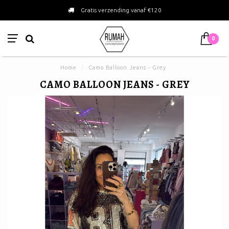
Gratis verzending vanaf €120
0
Home
/
Camo Balloon Jeans - Grey
CAMO BALLOON JEANS - GREY