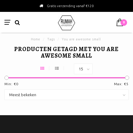
Gratis verzending vanaf €120
0
Home
/
Tags
/
You are awesome small
PRODUCTEN GETAGD MET YOU ARE
AWESOME SMALL
Min: €
0
Max: €
5