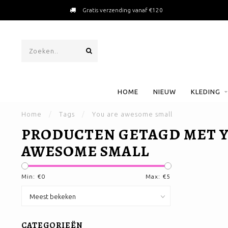
Gratis verzending vanaf €120
HOME
NIEUW
KLEDING
Home
/
Tags
/
You are awesome small
PRODUCTEN GETAGD MET Y
AWESOME SMALL
Min: €
0
Max: €
5
CATEGORIEËN