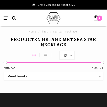
Gratis verzending vanaf €120
0
Home
/
Tags
/
sea star necklace
PRODUCTEN GETAGD MET SEA STAR
NECKLACE
Min: €
0
Max: €
5