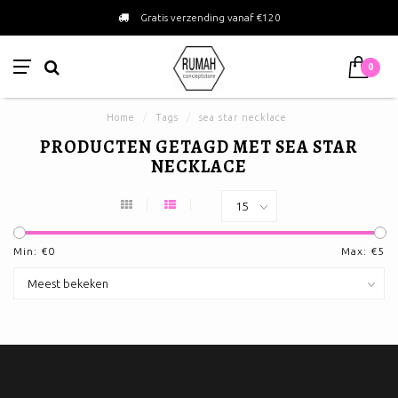
Gratis verzending vanaf €120
0
Home
/
Tags
/
sea star necklace
PRODUCTEN GETAGD MET SEA STAR
NECKLACE
Min: €
0
Max: €
5