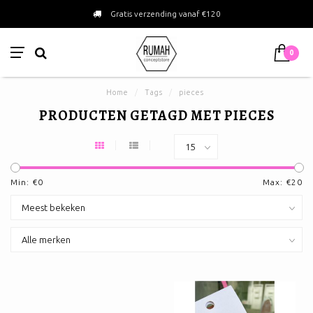
Gratis verzending vanaf €120
0
Home
/
Tags
/
pieces
PRODUCTEN GETAGD MET PIECES
Min: €
0
Max: €
20