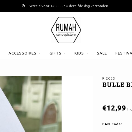
Besteld voor 14:00uur = dezelfde dag verzonden
ACCESSOIRES
GIFTS
KIDS
SALE
FESTIV
PIECES
BULLE B
€12,99
Inc
EAN Code: