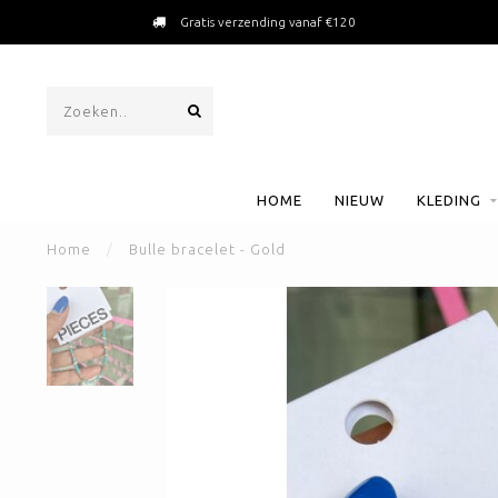
Gratis verzending vanaf €120
HOME
NIEUW
KLEDING
Home
/
Bulle bracelet - Gold