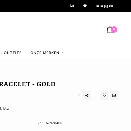
Inloggen
0
AL OUTFITS
ONZE MERKEN
RACELET - GOLD
l. btw
5715362920488