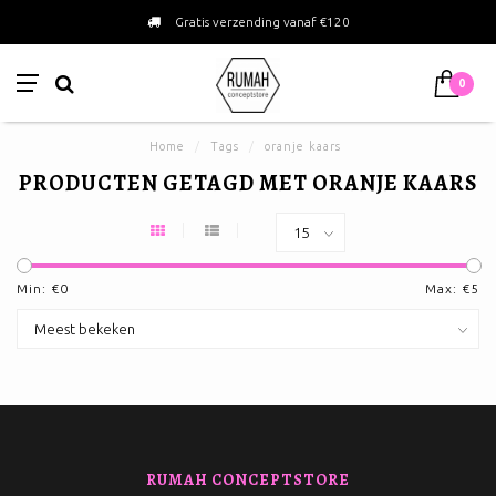
Gratis verzending vanaf €120
0
Home
/
Tags
/
oranje kaars
PRODUCTEN GETAGD MET ORANJE KAARS
Min: €
0
Max: €
5
RUMAH CONCEPTSTORE