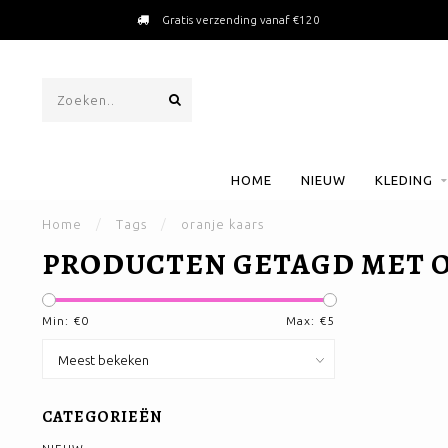
Gratis verzending vanaf €120
HOME
NIEUW
KLEDING
Home
/
Tags
/
oranje kaars
PRODUCTEN GETAGD MET O
Min: €
0
Max: €
5
CATEGORIEËN