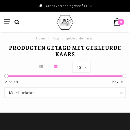
Gratis verzending vanaf €120
0
Home
/
Tags
/
gekleurde kaars
PRODUCTEN GETAGD MET GEKLEURDE
KAARS
Min: €
0
Max: €
5