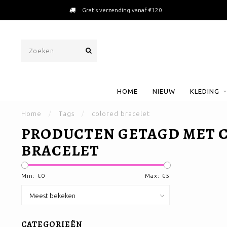
Gratis verzending vanaf €120
HOME
NIEUW
KLEDING
Home
/
Tags
/
colored bracelet
PRODUCTEN GETAGD MET 
BRACELET
Min: €
0
Max: €
5
CATEGORIEËN