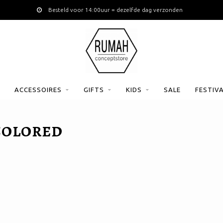
Besteld voor 14:00uur = dezelfde dag verzonden
ACCESSOIRES
GIFTS
KIDS
SALE
FESTIV
COLORED