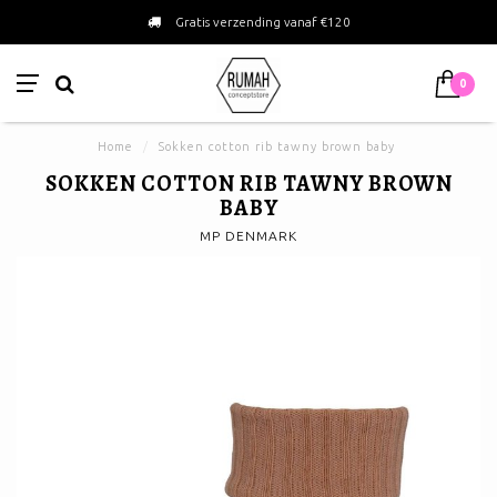
Gratis verzending vanaf €120
0
Home
/
Sokken cotton rib tawny brown baby
SOKKEN COTTON RIB TAWNY BROWN
BABY
MP DENMARK