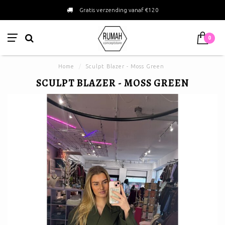
Gratis verzending vanaf €120
0
Home
/
Sculpt Blazer - Moss Green
SCULPT BLAZER - MOSS GREEN