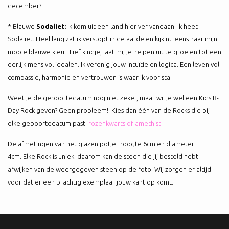
december?
* Blauwe
Sodaliet:
Ik kom uit een land hier ver vandaan. Ik heet
Sodaliet. Heel lang zat ik verstopt in de aarde en kijk nu eens naar mijn
mooie blauwe kleur. Lief kindje, laat mij je helpen uit te groeien tot een
eerlijk mens vol idealen. Ik verenig jouw intuïtie en logica. Een leven vol
compassie, harmonie en vertrouwen is waar ik voor sta.
Weet je de geboortedatum nog niet zeker, maar wil je wel een Kids B-
Day Rock geven? Geen probleem! Kies dan één van de Rocks die bij
elke geboortedatum past:
rozenkwarts of amethist
De afmetingen van het glazen potje: hoogte 6cm en diameter
4cm. Elke Rock is uniek: daarom kan de steen die jij besteld hebt
afwijken van de weergegeven steen op de foto. Wij zorgen er altijd
voor dat er een prachtig exemplaar jouw kant op komt.