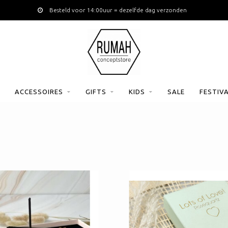
rzending vanaf €120
Besteld voor 14:00uu
ACCESSOIRES
GIFTS
KIDS
SALE
FESTIV