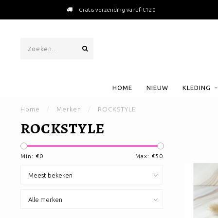
ked with love
Gratis ve
HOME
NIEUW
KLEDING
Home
/
Merken
/
ROCKSTYLE
ROCKSTYLE
Min: €
0
Max: €
50