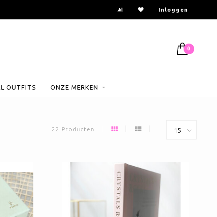
r = dezelfde dag verzonden
Inloggen
0
AL OUTFITS
ONZE MERKEN
22 Producten