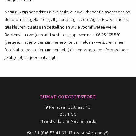
Natuurlijk zijn het echte unieke stuks, dus wellicht beetje anders dan op
de foto: maar geloof ons, altijd prachtig. Iedere Agaat is weer anders
qua kleuren: plaats een bestelling en wil je vooraf weten welke
Boekensteun we je exact toesturen, app even naar 06-25 105 550
(vergeet niet je ordernummer erbij te vermelden - we sturen alleen
foto's als je een ordernummer hebt) dan ontvang je een foto. Zo ben
je altijd blij als je ze ontvangt!
RUMAH CONCEPTSTORE
Rembrandtstraat 15
2671 GC
Naaldwijk, the Netherlands
+31 (0)6 57 41 37 17 (WhatsApp only!)