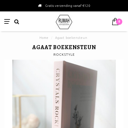
Gratis verzending vanaf €120
0
Home
/
Agaat boekensteun
AGAAT BOEKENSTEUN
ROCKSTYLE