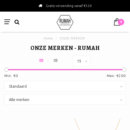
Gratis verzending vanaf €120
0
Home
/
ONZE MERKEN
ONZE MERKEN - RUMAH
Min: €
0
Max: €
200