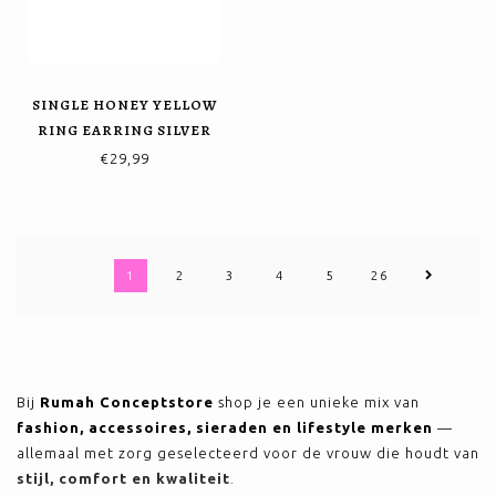
SINGLE HONEY YELLOW
RING EARRING SILVER
€29,99
1
2
3
4
5
26
Bij
Rumah Conceptstore
shop je een unieke mix van
fashion, accessoires, sieraden en lifestyle merken
—
allemaal met zorg geselecteerd voor de vrouw die houdt van
stijl, comfort en kwaliteit
.