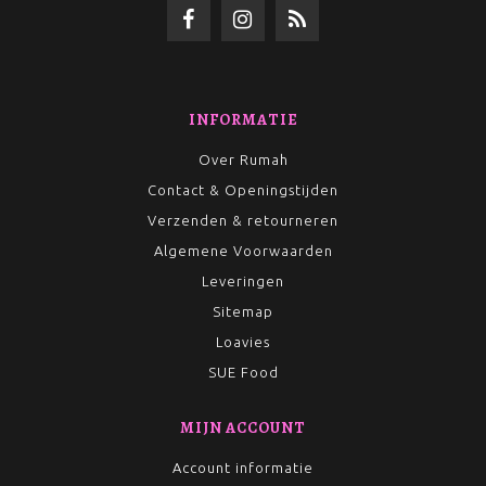
Le Veer
– tijdloze, elegante sieraden
Atelje
– stijlvolle phone accessoires
Marc Inbane
– luxe tanning & verzorging
INFORMATIE
Over Rumah
Contact & Openingstijden
Verzenden & retourneren
Algemene Voorwaarden
Leveringen
Sitemap
Loavies
SUE Food
MIJN ACCOUNT
Account informatie