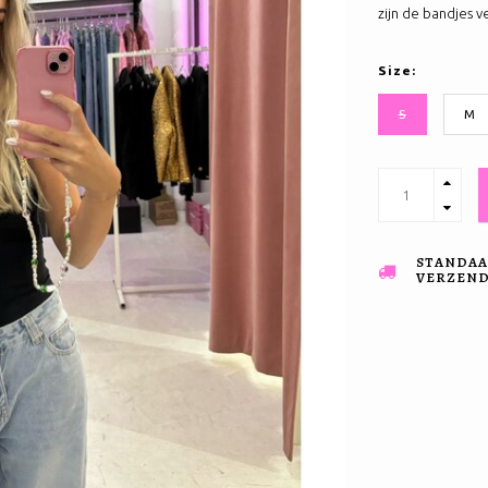
zijn de bandjes v
Size:
S
M
STANDAA
VERZENDI