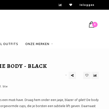
Inloggen
0
AL OUTFITS
ONZE MERKEN
E BODY - BLACK
l. btw
s een must-have. Draag hem onder een jasje, blazer of gilet! De body
oorgevormde cups, die je borsten een subtiele lift geven. Daarnaast