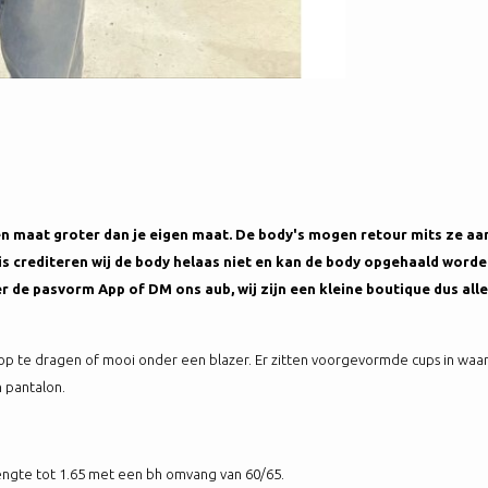
een maat groter dan je eigen maat. De body's mogen retour mits ze aan
is crediteren wij de body helaas niet en kan de body opgehaald worde
r de pasvorm App of DM ons aub, wij zijn een kleine boutique dus alle
top te dragen of mooi onder een blazer. Er zitten voorgevormde cups in waar
n pantalon.
 lengte tot 1.65 met een bh omvang van 60/65.