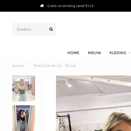
Gratis verzending vanaf €120
HOME
NIEUW
KLEDING
Home
/
Nathalie Body - Black