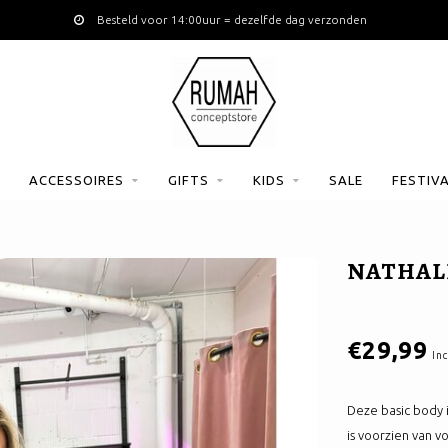
Besteld voor 14:00uur = dezelfde dag verzonden
ACCESSOIRES
GIFTS
KIDS
SALE
FESTIV
NATHALI
€29,99
Inc
Deze basic body i
is voorzien van v