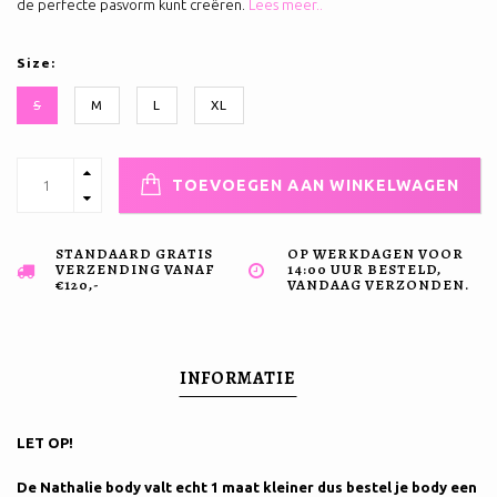
de perfecte pasvorm kunt creëren.
Lees meer..
Size:
S
M
L
XL
TOEVOEGEN AAN WINKELWAGEN
STANDAARD GRATIS
OP WERKDAGEN VOOR
VERZENDING VANAF
14:00 UUR BESTELD,
€120,-
VANDAAG VERZONDEN.
INFORMATIE
LET OP!
De Nathalie body valt echt 1 maat kleiner dus bestel je body een