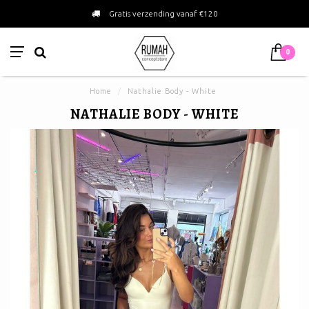
Gratis verzending vanaf €120
0
Home
/
Nathalie Body - White
NATHALIE BODY - WHITE