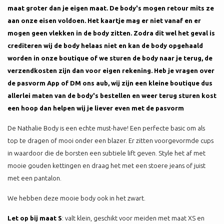
maat groter dan je eigen maat. De body's mogen retour mits ze
aan onze eisen voldoen. Het kaartje mag er niet vanaf en er
mogen geen vlekken in de body zitten. Zodra dit wel het geval is
crediteren wij de body helaas niet en kan de body opgehaald
worden in onze boutique of we sturen de body naar je terug, de
verzendkosten zijn dan voor eigen rekening. Heb je vragen over
de pasvorm App of DM ons aub, wij zijn een kleine boutique dus
allerlei maten van de body's bestellen en weer terug sturen kost
een hoop dan helpen wij je liever even met de pasvorm
De Nathalie Body is een echte must-have! Een perfecte basic om als
top te dragen of mooi onder een blazer. Er zitten voorgevormde cups
in waardoor die de borsten een subtiele lift geven. Style het af met
mooie gouden kettingen en draag het met een stoere jeans of juist
met een pantalon.
We hebben deze mooie body ook in het zwart.
Let op bij maat S
: valt klein, geschikt voor meiden met maat XS en