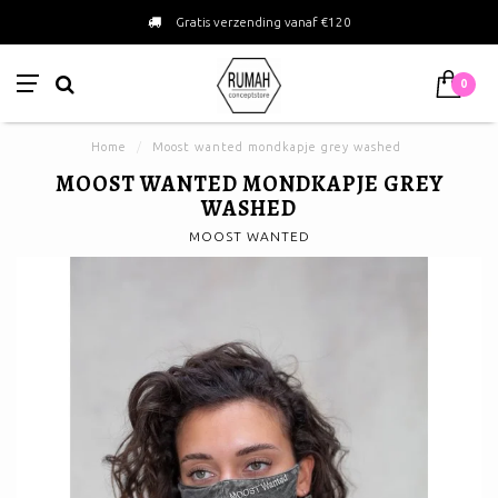
Gratis verzending vanaf €120
0
Home
/
Moost wanted mondkapje grey washed
MOOST WANTED MONDKAPJE GREY
WASHED
MOOST WANTED