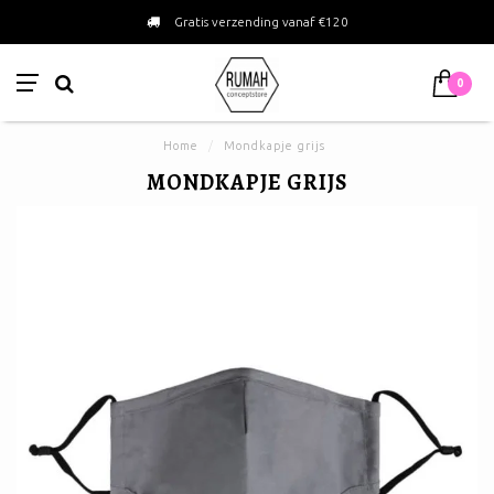
Gratis verzending vanaf €120
0
Home
/
Mondkapje grijs
MONDKAPJE GRIJS