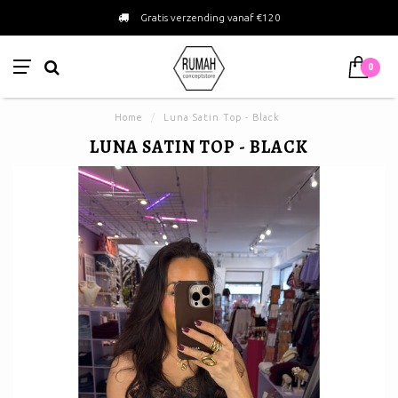
Gratis verzending vanaf €120
0
Home
/
Luna Satin Top - Black
LUNA SATIN TOP - BLACK