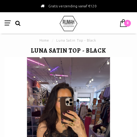
Gratis verzending vanaf €120
0
Home
/
Luna Satin Top - Black
LUNA SATIN TOP - BLACK