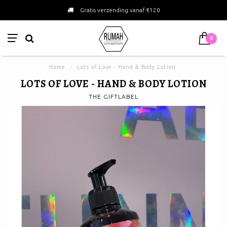
Gratis verzending vanaf €120
0
Home
/
Lots of Love - Hand & Body Lotion
LOTS OF LOVE - HAND & BODY LOTION
THE GIFTLABEL