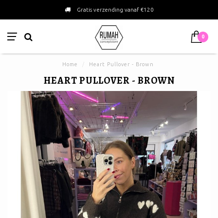
Gratis verzending vanaf €120
0
Home
/
Heart Pullover - Brown
HEART PULLOVER - BROWN